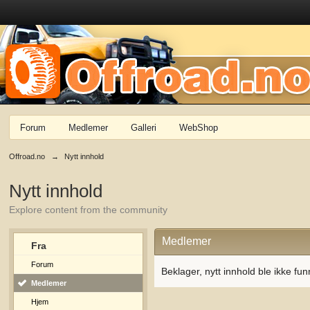
Forum
Medlemer
Galleri
WebShop
Offroad.no
→
Nytt innhold
Nytt innhold
Explore content from the community
Medlemer
Fra
Forum
Beklager, nytt innhold ble ikke fun
Medlemer
Hjem