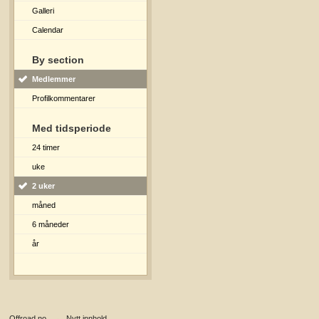
Galleri
Calendar
By section
Medlemmer
Profilkommentarer
Med tidsperiode
24 timer
uke
2 uker
måned
6 måneder
år
Offroad.no
→
Nytt innhold