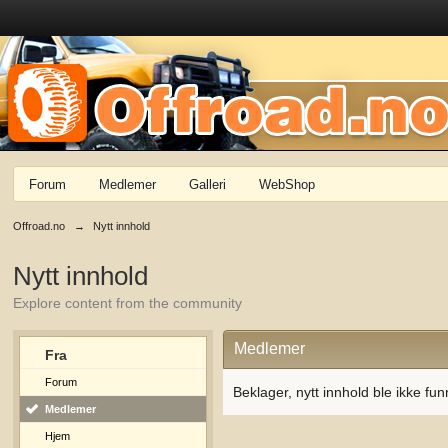
Forum
Medlemer
Galleri
WebShop
Offroad.no
→
Nytt innhold
Nytt innhold
Explore content from the community
Medlemer
Fra
Forum
Beklager, nytt innhold ble ikke fun
Medlemer
Hjem