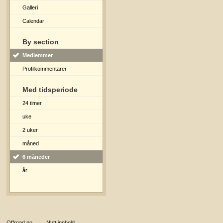
Galleri
Calendar
By section
Medlemmer
Profilkommentarer
Med tidsperiode
24 timer
uke
2 uker
måned
6 måneder
år
Offroad.no
→
Nytt innhold