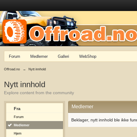
Forum
Medlemer
Galleri
WebShop
Offroad.no
→
Nytt innhold
Nytt innhold
Explore content from the community
Medlemer
Fra
Forum
Beklager, nytt innhold ble ikke fun
Medlemer
Hjem