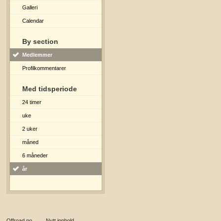
Galleri
Calendar
By section
Medlemmer
Profilkommentarer
Med tidsperiode
24 timer
uke
2 uker
måned
6 måneder
år
Offroad.no
→
Nytt innhold