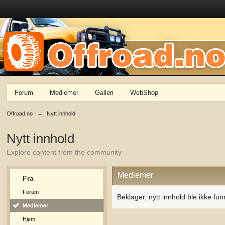
Forum
Medlemer
Galleri
WebShop
Offroad.no
→
Nytt innhold
Nytt innhold
Explore content from the community
Medlemer
Fra
Forum
Beklager, nytt innhold ble ikke fun
Medlemer
Hjem