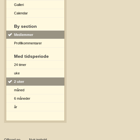
Galleri
Calendar
By section
Medlemmer
Profilkommentarer
Med tidsperiode
24 timer
uke
2 uker
måned
6 måneder
år
Offroad.no
→
Nytt innhold