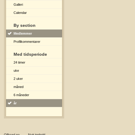
Galleri
Calendar
By section
Medlemmer
Profilkommentarer
Med tidsperiode
24 timer
uke
2 uker
måned
6 måneder
år
Offroad.no
→
Nytt innhold