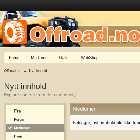
Forum
Medlemer
Galleri
WebShop
Offroad.no
→
Nytt innhold
Nytt innhold
Explore content from the community
Medlemer
Fra
Forum
Beklager, nytt innhold ble ikke fun
Medlemer
Hjem