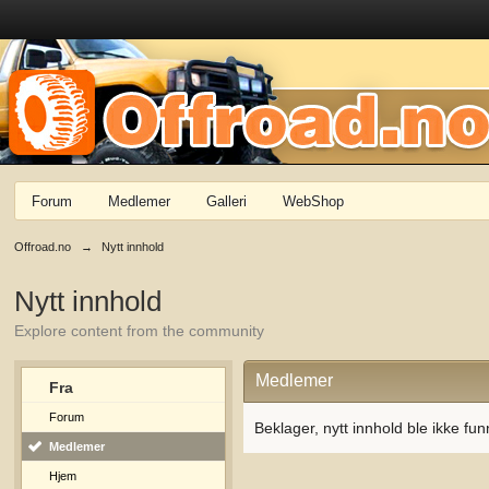
Forum
Medlemer
Galleri
WebShop
Offroad.no
→
Nytt innhold
Nytt innhold
Explore content from the community
Medlemer
Fra
Forum
Beklager, nytt innhold ble ikke fun
Medlemer
Hjem