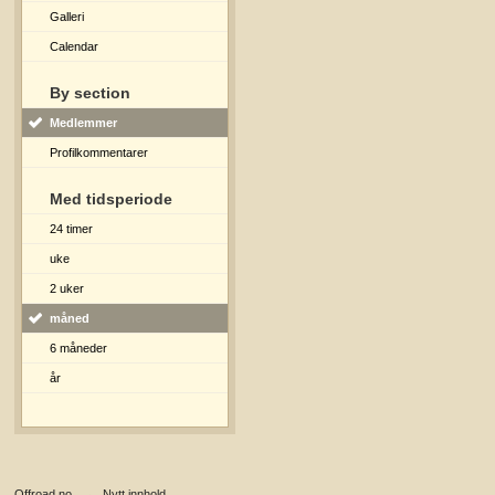
Galleri
Calendar
By section
Medlemmer
Profilkommentarer
Med tidsperiode
24 timer
uke
2 uker
måned
6 måneder
år
Offroad.no
→
Nytt innhold