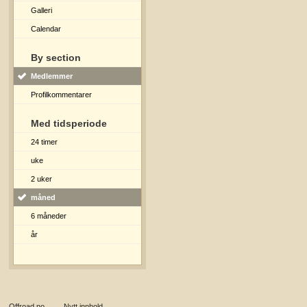
Galleri
Calendar
By section
Medlemmer
Profilkommentarer
Med tidsperiode
24 timer
uke
2 uker
måned
6 måneder
år
Offroad.no
→
Nytt innhold