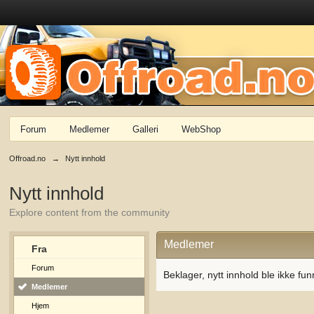
Forum
Medlemer
Galleri
WebShop
Offroad.no
→
Nytt innhold
Nytt innhold
Explore content from the community
Medlemer
Fra
Forum
Beklager, nytt innhold ble ikke fun
Medlemer
Hjem