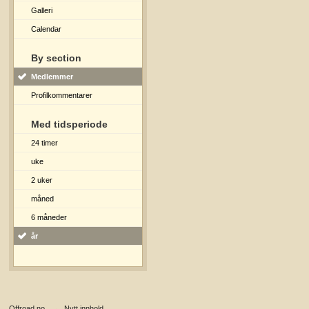
Galleri
Calendar
By section
Medlemmer
Profilkommentarer
Med tidsperiode
24 timer
uke
2 uker
måned
6 måneder
år
Offroad.no
→
Nytt innhold