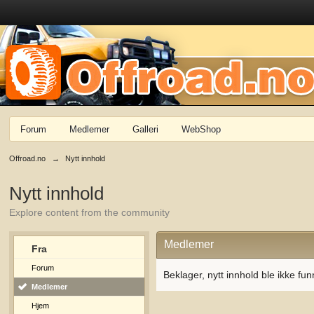
Forum
Medlemer
Galleri
WebShop
Offroad.no
→
Nytt innhold
Nytt innhold
Explore content from the community
Medlemer
Fra
Forum
Beklager, nytt innhold ble ikke fun
Medlemer
Hjem