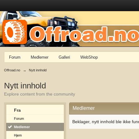
Forum
Medlemer
Galleri
WebShop
Offroad.no
→
Nytt innhold
Nytt innhold
Explore content from the community
Medlemer
Fra
Forum
Beklager, nytt innhold ble ikke fun
Medlemer
Hjem