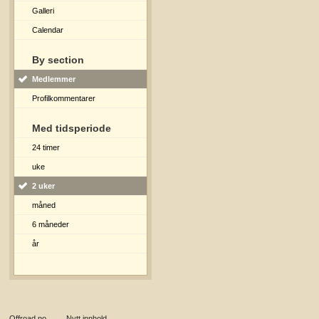
Galleri
Calendar
By section
Medlemmer
Profilkommentarer
Med tidsperiode
24 timer
uke
2 uker
måned
6 måneder
år
Offroad.no
→
Nytt innhold