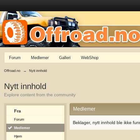
Forum
Medlemer
Galleri
WebShop
Offroad.no
→
Nytt innhold
Nytt innhold
Explore content from the community
Medlemer
Fra
Forum
Beklager, nytt innhold ble ikke fun
Medlemer
Hjem