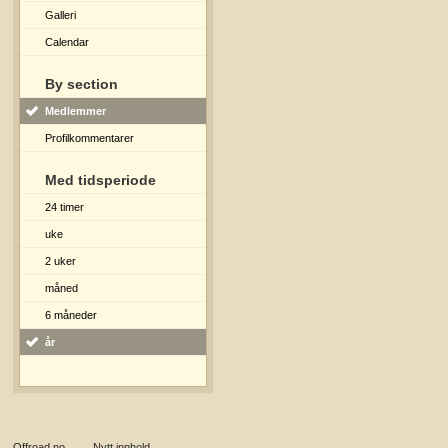
Galleri
Calendar
By section
Medlemmer
Profilkommentarer
Med tidsperiode
24 timer
uke
2 uker
måned
6 måneder
år
Offroad.no
→
Nytt innhold