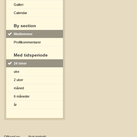
Galleri
Calendar
By section
Medlemmer
Profilkommentarer
Med tidsperiode
24 timer
uke
2 uker
måned
6 måneder
år
Offroad.no
→
Nytt innhold