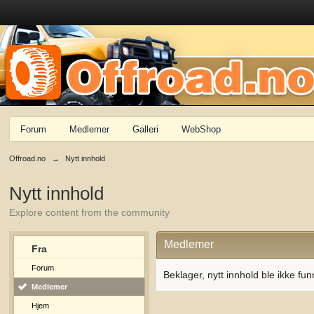
Forum
Medlemer
Galleri
WebShop
Offroad.no
→
Nytt innhold
Nytt innhold
Explore content from the community
Medlemer
Fra
Forum
Beklager, nytt innhold ble ikke fun
Medlemer
Hjem