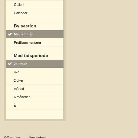
Galleri
Calendar
By section
Medlemmer
Profilkommentarer
Med tidsperiode
24 timer
uke
2 uker
måned
6 måneder
år
Offroad.no
→
Nytt innhold