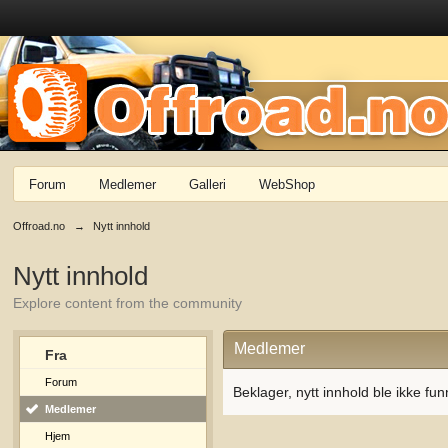
Forum
Medlemer
Galleri
WebShop
Offroad.no
→
Nytt innhold
Nytt innhold
Explore content from the community
Medlemer
Fra
Forum
Beklager, nytt innhold ble ikke fun
Medlemer
Hjem