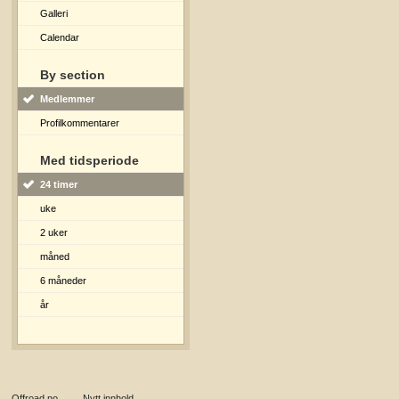
Galleri
Calendar
By section
Medlemmer
Profilkommentarer
Med tidsperiode
24 timer
uke
2 uker
måned
6 måneder
år
Offroad.no
→
Nytt innhold