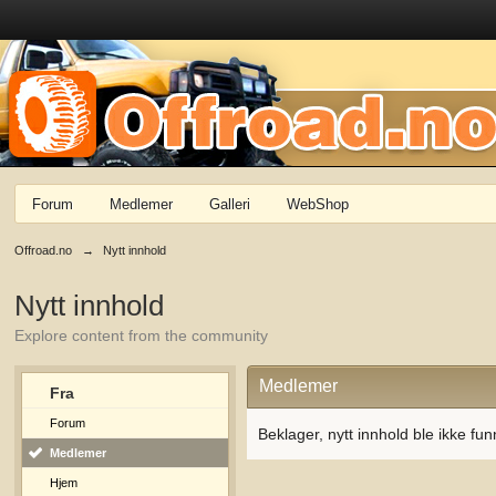
Forum
Medlemer
Galleri
WebShop
Offroad.no
→
Nytt innhold
Nytt innhold
Explore content from the community
Medlemer
Fra
Forum
Beklager, nytt innhold ble ikke fun
Medlemer
Hjem