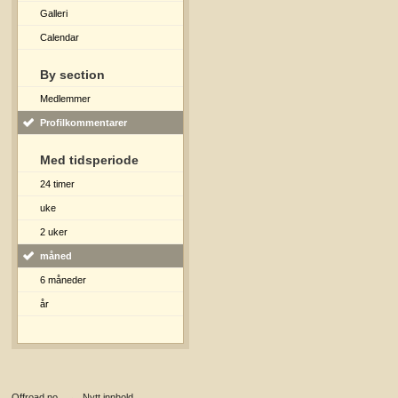
Galleri
Calendar
By section
Medlemmer
Profilkommentarer
Med tidsperiode
24 timer
uke
2 uker
måned
6 måneder
år
Offroad.no
→
Nytt innhold