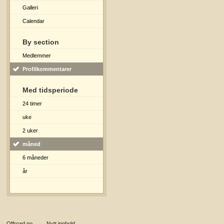
Galleri
Calendar
By section
Medlemmer
Profilkommentarer
Med tidsperiode
24 timer
uke
2 uker
måned
6 måneder
år
Offroad.no
→
Nytt innhold