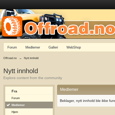
Forum
Medlemer
Galleri
WebShop
Offroad.no
→
Nytt innhold
Nytt innhold
Explore content from the community
Medlemer
Fra
Forum
Beklager, nytt innhold ble ikke fun
Medlemer
Hjem