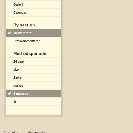
Galleri
Calendar
By section
Medlemmer
Profilkommentarer
Med tidsperiode
24 timer
uke
2 uker
måned
6 måneder
år
Offroad.no
→
Nytt innhold