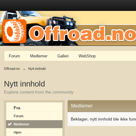
Forum
Medlemer
Galleri
WebShop
Offroad.no
→
Nytt innhold
Nytt innhold
Explore content from the community
Medlemer
Fra
Forum
Beklager, nytt innhold ble ikke fun
Medlemer
Hjem