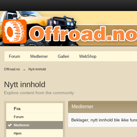
Forum
Medlemer
Galleri
WebShop
Offroad.no
→
Nytt innhold
Nytt innhold
Explore content from the community
Medlemer
Fra
Forum
Beklager, nytt innhold ble ikke fun
Medlemer
Hjem