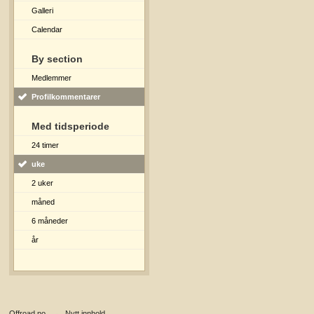
Galleri
Calendar
By section
Medlemmer
Profilkommentarer
Med tidsperiode
24 timer
uke
2 uker
måned
6 måneder
år
Offroad.no
→
Nytt innhold