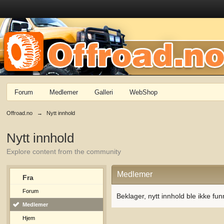
Forum
Medlemer
Galleri
WebShop
Offroad.no
→
Nytt innhold
Nytt innhold
Explore content from the community
Medlemer
Fra
Forum
Beklager, nytt innhold ble ikke fun
Medlemer
Hjem