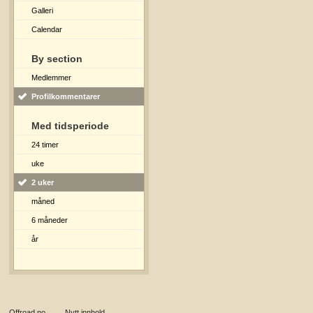
Galleri
Calendar
By section
Medlemmer
Profilkommentarer
Med tidsperiode
24 timer
uke
2 uker
måned
6 måneder
år
Offroad.no
→
Nytt innhold