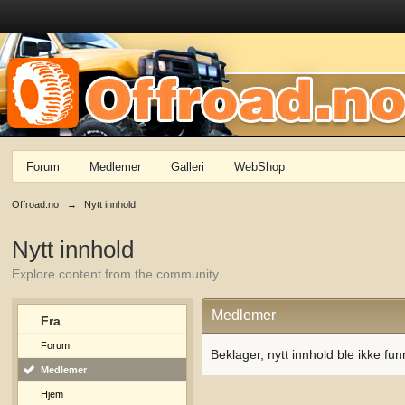
Forum
Medlemer
Galleri
WebShop
Offroad.no
→
Nytt innhold
Nytt innhold
Explore content from the community
Medlemer
Fra
Forum
Beklager, nytt innhold ble ikke fun
Medlemer
Hjem