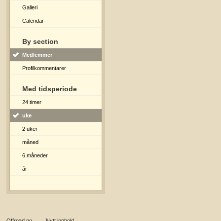
Galleri
Calendar
By section
Medlemmer
Profilkommentarer
Med tidsperiode
24 timer
uke
2 uker
måned
6 måneder
år
Offroad.no
→
Nytt innhold