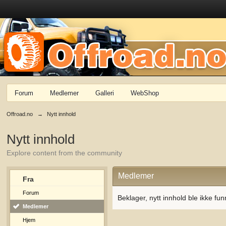
Forum
Medlemer
Galleri
WebShop
Offroad.no
→
Nytt innhold
Nytt innhold
Explore content from the community
Medlemer
Fra
Forum
Beklager, nytt innhold ble ikke fun
Medlemer
Hjem