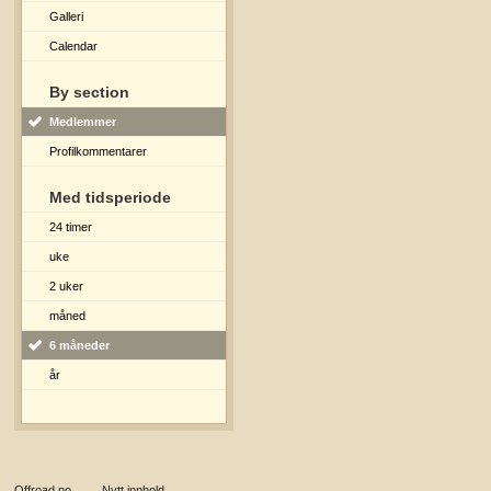
Galleri
Calendar
By section
Medlemmer
Profilkommentarer
Med tidsperiode
24 timer
uke
2 uker
måned
6 måneder
år
Offroad.no
→
Nytt innhold