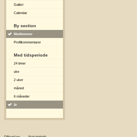
Galleri
Calendar
By section
Medlemmer
Profilkommentarer
Med tidsperiode
24 timer
uke
2 uker
måned
6 måneder
år
Offroad.no
→
Nytt innhold