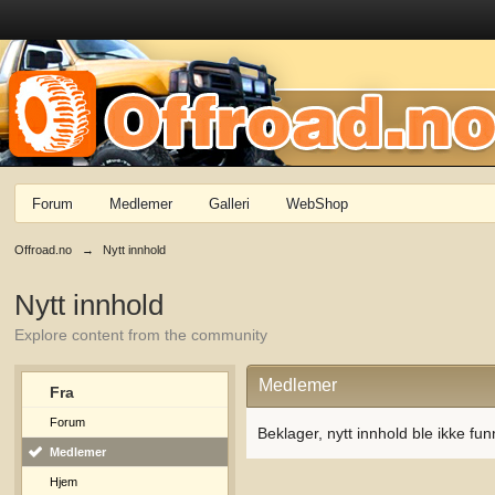
Forum
Medlemer
Galleri
WebShop
Offroad.no
→
Nytt innhold
Nytt innhold
Explore content from the community
Medlemer
Fra
Forum
Beklager, nytt innhold ble ikke fun
Medlemer
Hjem