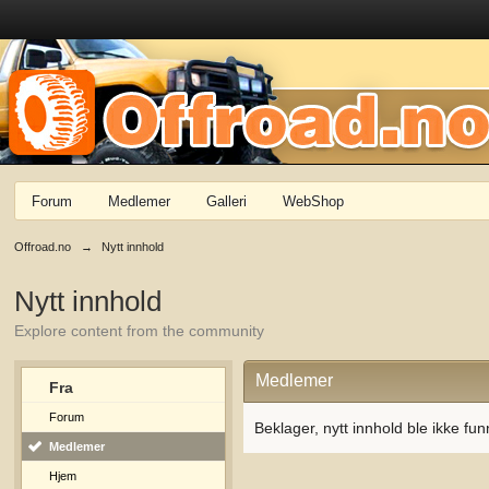
Forum
Medlemer
Galleri
WebShop
Offroad.no
→
Nytt innhold
Nytt innhold
Explore content from the community
Medlemer
Fra
Forum
Beklager, nytt innhold ble ikke fun
Medlemer
Hjem