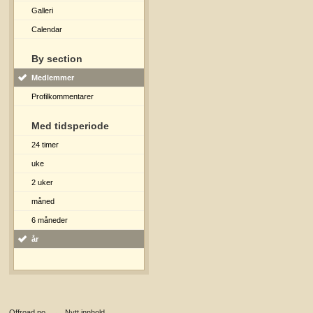
Galleri
Calendar
By section
Medlemmer
Profilkommentarer
Med tidsperiode
24 timer
uke
2 uker
måned
6 måneder
år
Offroad.no
→
Nytt innhold