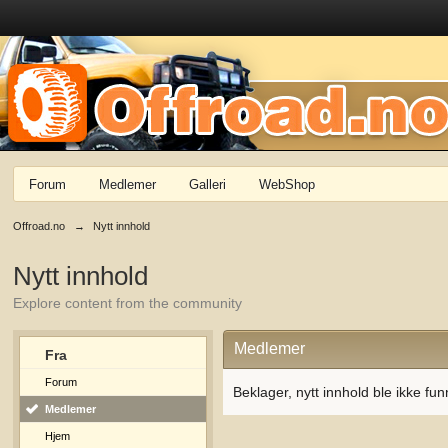
Forum
Medlemer
Galleri
WebShop
Offroad.no
→
Nytt innhold
Nytt innhold
Explore content from the community
Medlemer
Fra
Forum
Beklager, nytt innhold ble ikke fun
Medlemer
Hjem