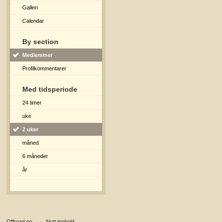
Galleri
Calendar
By section
Medlemmer
Profilkommentarer
Med tidsperiode
24 timer
uke
2 uker
måned
6 måneder
år
Offroad.no
→
Nytt innhold