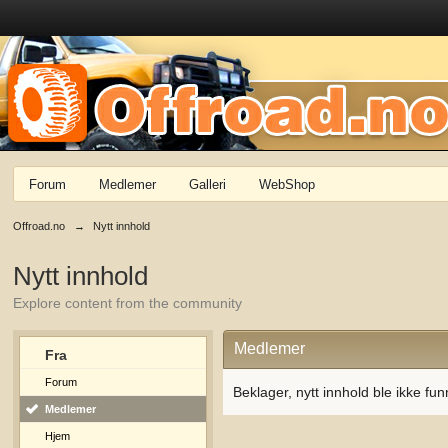
Forum
Medlemer
Galleri
WebShop
Offroad.no
→
Nytt innhold
Nytt innhold
Explore content from the community
Medlemer
Fra
Forum
Beklager, nytt innhold ble ikke fun
Medlemer
Hjem