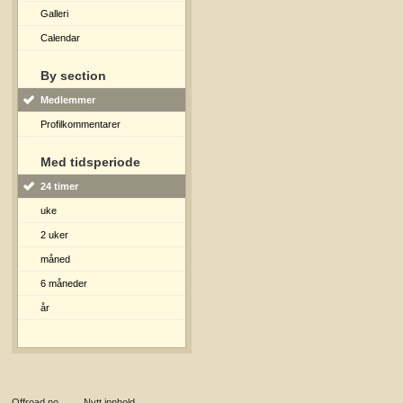
Galleri
Calendar
By section
Medlemmer
Profilkommentarer
Med tidsperiode
24 timer
uke
2 uker
måned
6 måneder
år
Offroad.no
→
Nytt innhold