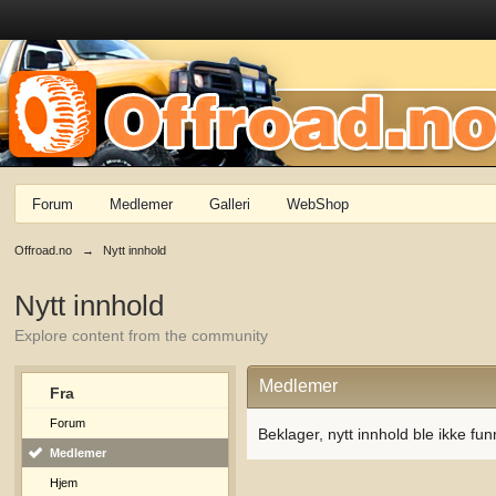
Forum
Medlemer
Galleri
WebShop
Offroad.no
→
Nytt innhold
Nytt innhold
Explore content from the community
Medlemer
Fra
Forum
Beklager, nytt innhold ble ikke fun
Medlemer
Hjem