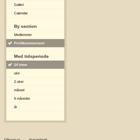
Galleri
Calendar
By section
Medlemmer
Profilkommentarer
Med tidsperiode
24 timer
uke
2 uker
måned
6 måneder
år
Offroad.no
→
Nytt innhold