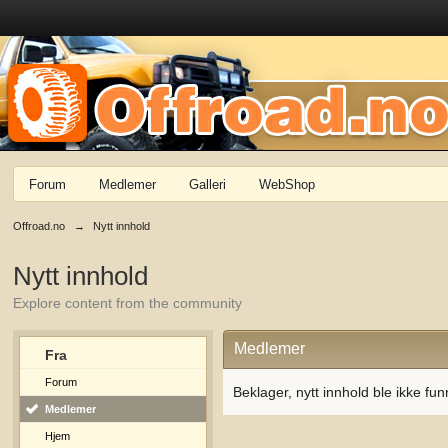
Forum
Medlemer
Galleri
WebShop
Offroad.no
→
Nytt innhold
Nytt innhold
Explore content from the community
Medlemer
Fra
Forum
Beklager, nytt innhold ble ikke fun
Medlemer
Hjem