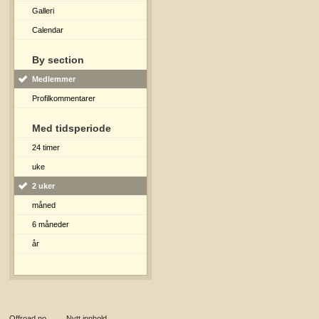
Galleri
Calendar
By section
Medlemmer
Profilkommentarer
Med tidsperiode
24 timer
uke
2 uker
måned
6 måneder
år
Offroad.no
→
Nytt innhold