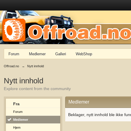
Forum
Medlemer
Galleri
WebShop
Offroad.no
→
Nytt innhold
Nytt innhold
Explore content from the community
Medlemer
Fra
Forum
Beklager, nytt innhold ble ikke fun
Medlemer
Hjem