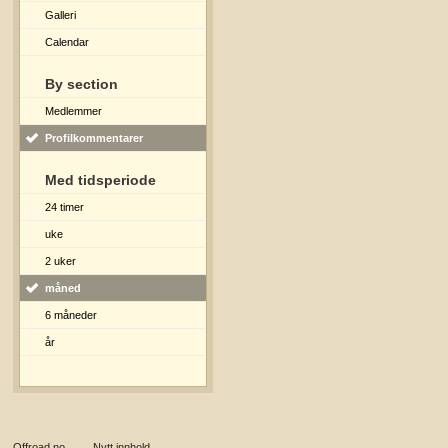
Galleri
Calendar
By section
Medlemmer
Profilkommentarer
Med tidsperiode
24 timer
uke
2 uker
måned
6 måneder
år
Offroad.no
→
Nytt innhold