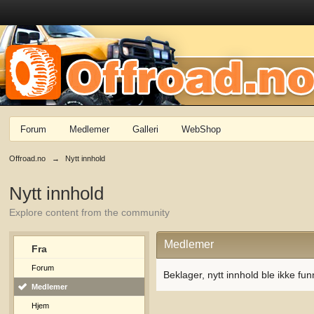
Forum
Medlemer
Galleri
WebShop
Offroad.no
→
Nytt innhold
Nytt innhold
Explore content from the community
Medlemer
Fra
Forum
Beklager, nytt innhold ble ikke fun
Medlemer
Hjem