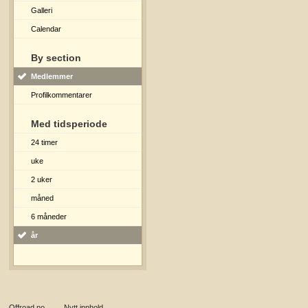
Galleri
Calendar
By section
Medlemmer
Profilkommentarer
Med tidsperiode
24 timer
uke
2 uker
måned
6 måneder
år
Offroad.no
→
Nytt innhold