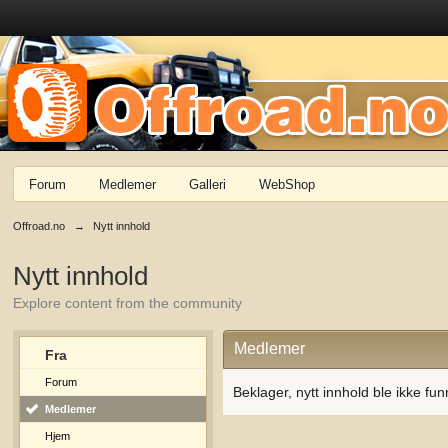
Forum
Medlemer
Galleri
WebShop
Offroad.no
→
Nytt innhold
Nytt innhold
Explore content from the community
Medlemer
Fra
Forum
Beklager, nytt innhold ble ikke fun
Medlemer
Hjem