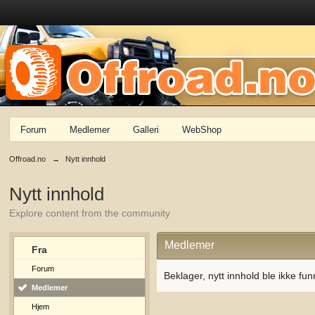
Forum
Medlemer
Galleri
WebShop
Offroad.no
→
Nytt innhold
Nytt innhold
Explore content from the community
Medlemer
Fra
Forum
Beklager, nytt innhold ble ikke fun
Medlemer
Hjem