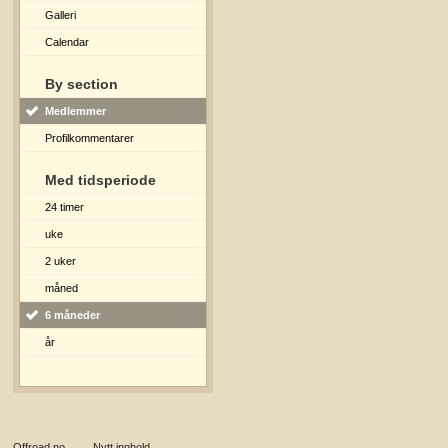
Galleri
Calendar
By section
Medlemmer
Profilkommentarer
Med tidsperiode
24 timer
uke
2 uker
måned
6 måneder
år
Offroad.no
→
Nytt innhold