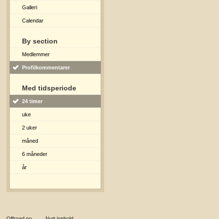
Galleri
Calendar
By section
Medlemmer
Profilkommentarer
Med tidsperiode
24 timer
uke
2 uker
måned
6 måneder
år
Offroad.no
→
Nytt innhold