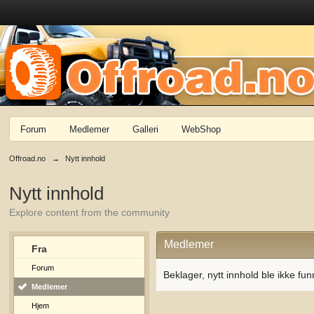
Forum
Medlemer
Galleri
WebShop
Offroad.no
→
Nytt innhold
Nytt innhold
Explore content from the community
Medlemer
Fra
Forum
Beklager, nytt innhold ble ikke fun
Medlemer
Hjem