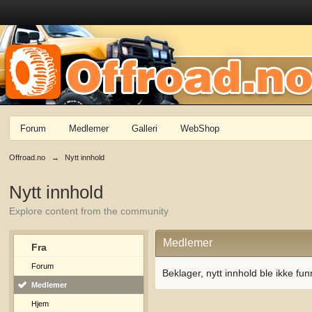
Forum
Medlemer
Galleri
WebShop
Offroad.no
→
Nytt innhold
Nytt innhold
Explore content from the community
Medlemer
Fra
Forum
Beklager, nytt innhold ble ikke fun
Medlemer
Hjem