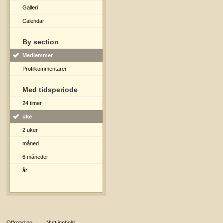
Galleri
Calendar
By section
Medlemmer
Profilkommentarer
Med tidsperiode
24 timer
uke
2 uker
måned
6 måneder
år
Offroad.no
→
Nytt innhold