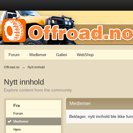
Forum
Medlemer
Galleri
WebShop
Offroad.no
→
Nytt innhold
Nytt innhold
Explore content from the community
Medlemer
Fra
Forum
Beklager, nytt innhold ble ikke fun
Medlemer
Hjem