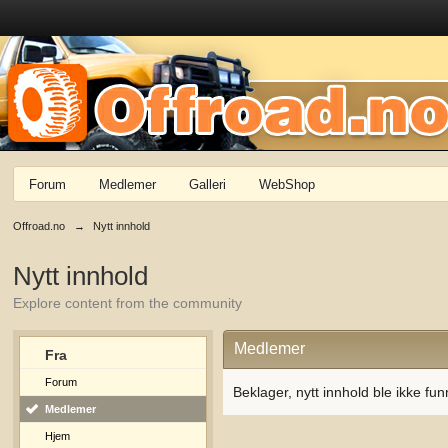
Forum
Medlemer
Galleri
WebShop
Offroad.no
→
Nytt innhold
Nytt innhold
Explore content from the community
Medlemer
Fra
Forum
Beklager, nytt innhold ble ikke fun
Medlemer
Hjem