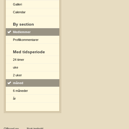
Galleri
Calendar
By section
Medlemmer
Profilkommentarer
Med tidsperiode
24 timer
uke
2 uker
måned
6 måneder
år
Offroad.no
→
Nytt innhold