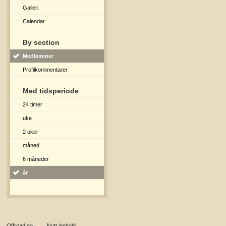
Galleri
Calendar
By section
Medlemmer
Profilkommentarer
Med tidsperiode
24 timer
uke
2 uker
måned
6 måneder
år
Offroad.no
→
Nytt innhold