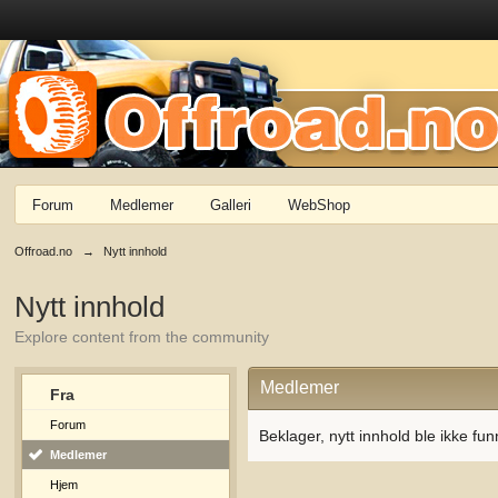
Forum
Medlemer
Galleri
WebShop
Offroad.no
→
Nytt innhold
Nytt innhold
Explore content from the community
Medlemer
Fra
Forum
Beklager, nytt innhold ble ikke fun
Medlemer
Hjem