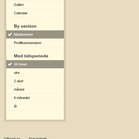
Galleri
Calendar
By section
Medlemmer
Profilkommentarer
Med tidsperiode
24 timer
uke
2 uker
måned
6 måneder
år
Offroad.no
→
Nytt innhold