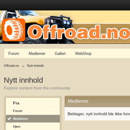
Forum
Medlemer
Galleri
WebShop
Offroad.no
→
Nytt innhold
Nytt innhold
Explore content from the community
Medlemer
Fra
Forum
Beklager, nytt innhold ble ikke fun
Medlemer
Hjem