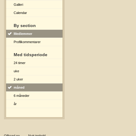
Galleri
Calendar
By section
Medlemmer
Profilkommentarer
Med tidsperiode
24 timer
uke
2 uker
måned
6 måneder
år
Offroad.no
→
Nytt innhold