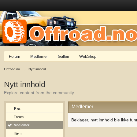
Forum
Medlemer
Galleri
WebShop
Offroad.no
→
Nytt innhold
Nytt innhold
Explore content from the community
Medlemer
Fra
Forum
Beklager, nytt innhold ble ikke fun
Medlemer
Hjem