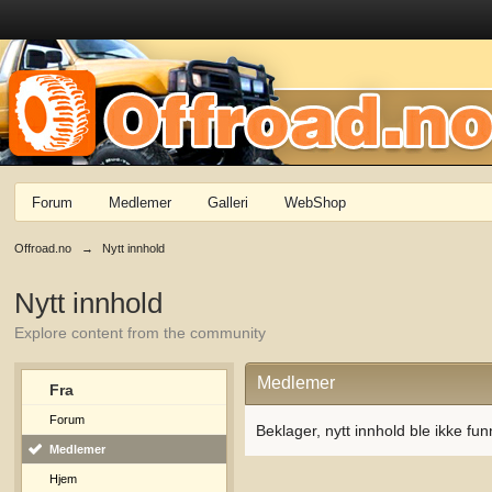
Forum
Medlemer
Galleri
WebShop
Offroad.no
→
Nytt innhold
Nytt innhold
Explore content from the community
Medlemer
Fra
Forum
Beklager, nytt innhold ble ikke fun
Medlemer
Hjem