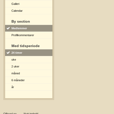
Galleri
Calendar
By section
Medlemmer
Profilkommentarer
Med tidsperiode
24 timer
uke
2 uker
måned
6 måneder
år
Offroad.no
→
Nytt innhold