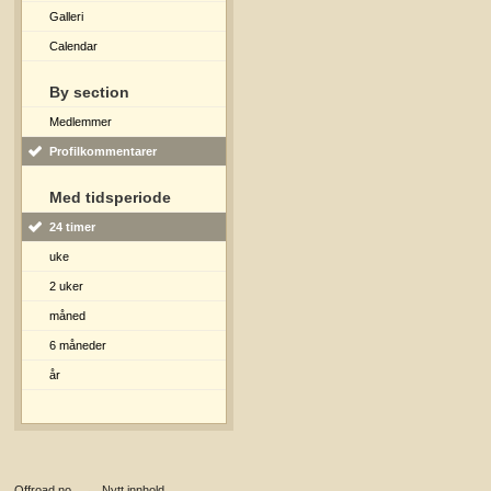
Galleri
Calendar
By section
Medlemmer
Profilkommentarer
Med tidsperiode
24 timer
uke
2 uker
måned
6 måneder
år
Offroad.no
→
Nytt innhold