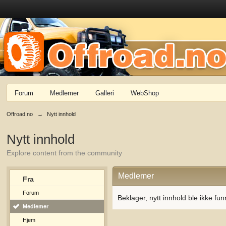
Forum
Medlemer
Galleri
WebShop
Offroad.no
→
Nytt innhold
Nytt innhold
Explore content from the community
Medlemer
Fra
Forum
Beklager, nytt innhold ble ikke fun
Medlemer
Hjem