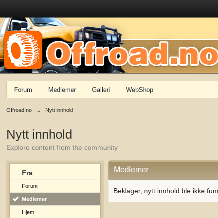
Forum
Medlemer
Galleri
WebShop
Offroad.no
→
Nytt innhold
Nytt innhold
Explore content from the community
Medlemer
Fra
Forum
Beklager, nytt innhold ble ikke fun
Medlemer
Hjem