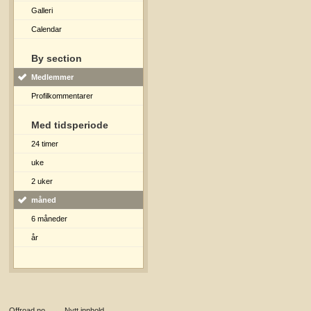
Galleri
Calendar
By section
Medlemmer
Profilkommentarer
Med tidsperiode
24 timer
uke
2 uker
måned
6 måneder
år
Offroad.no
→
Nytt innhold