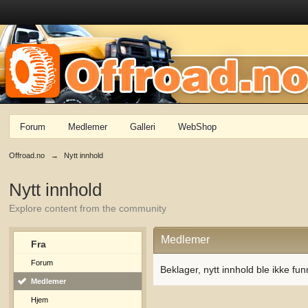
Forum
Medlemer
Galleri
WebShop
Offroad.no
→
Nytt innhold
Nytt innhold
Explore content from the community
Medlemer
Fra
Forum
Beklager, nytt innhold ble ikke fun
Medlemer
Hjem