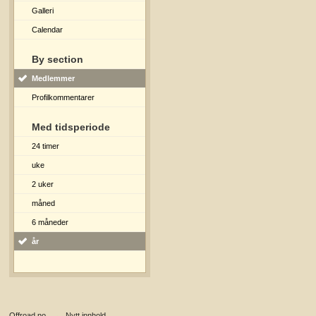
Galleri
Calendar
By section
Medlemmer
Profilkommentarer
Med tidsperiode
24 timer
uke
2 uker
måned
6 måneder
år
Offroad.no
→
Nytt innhold