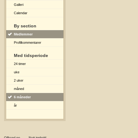
Galleri
Calendar
By section
Medlemmer
Profilkommentarer
Med tidsperiode
24 timer
uke
2 uker
måned
6 måneder
år
Offroad.no
→
Nytt innhold