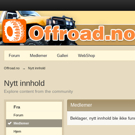
Forum
Medlemer
Galleri
WebShop
Offroad.no
→
Nytt innhold
Nytt innhold
Explore content from the community
Medlemer
Fra
Forum
Beklager, nytt innhold ble ikke fun
Medlemer
Hjem