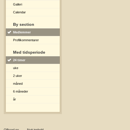
Galleri
Calendar
By section
Medlemmer
Profilkommentarer
Med tidsperiode
24 timer
uke
2 uker
måned
6 måneder
år
Offroad.no
→
Nytt innhold