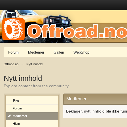
Forum
Medlemer
Galleri
WebShop
Offroad.no
→
Nytt innhold
Nytt innhold
Explore content from the community
Medlemer
Fra
Forum
Beklager, nytt innhold ble ikke fun
Medlemer
Hjem