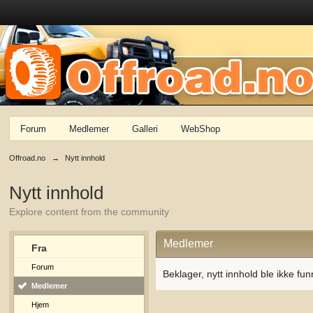
Forum
Medlemer
Galleri
WebShop
Offroad.no
→
Nytt innhold
Nytt innhold
Explore content from the community
Medlemer
Fra
Forum
Beklager, nytt innhold ble ikke fun
Medlemer
Hjem