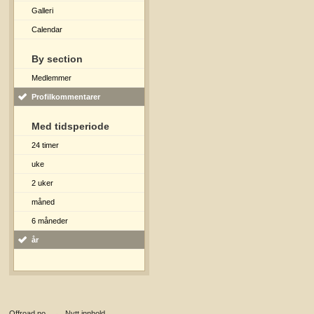
Galleri
Calendar
By section
Medlemmer
Profilkommentarer
Med tidsperiode
24 timer
uke
2 uker
måned
6 måneder
år
Offroad.no
→
Nytt innhold