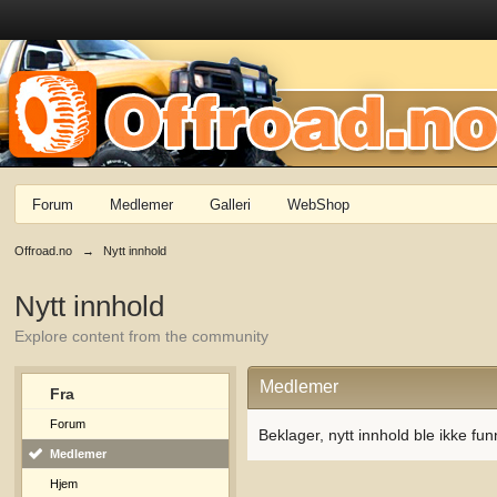
Forum
Medlemer
Galleri
WebShop
Offroad.no
→
Nytt innhold
Nytt innhold
Explore content from the community
Medlemer
Fra
Forum
Beklager, nytt innhold ble ikke fun
Medlemer
Hjem