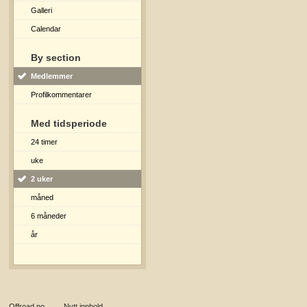
Galleri
Calendar
By section
Medlemmer
Profilkommentarer
Med tidsperiode
24 timer
uke
2 uker
måned
6 måneder
år
Offroad.no
→
Nytt innhold