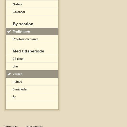
Galleri
Calendar
By section
Medlemmer
Profilkommentarer
Med tidsperiode
24 timer
uke
2 uker
måned
6 måneder
år
Offroad.no
→
Nytt innhold