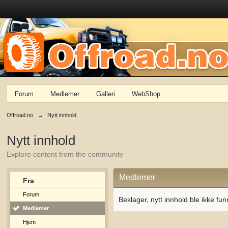
Forum
Medlemer
Galleri
WebShop
Offroad.no
→
Nytt innhold
Nytt innhold
Explore content from the community
Medlemer
Fra
Forum
Beklager, nytt innhold ble ikke fun
Medlemer
Hjem