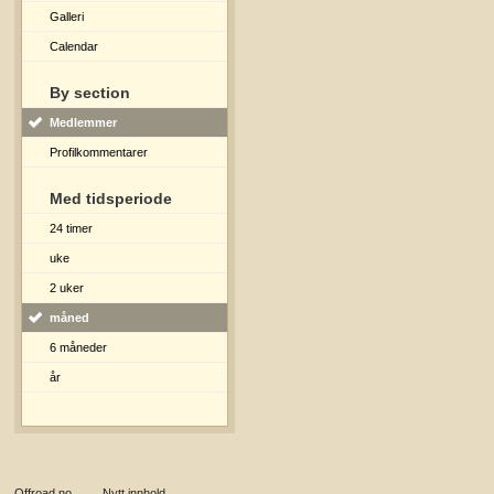
Galleri
Calendar
By section
Medlemmer
Profilkommentarer
Med tidsperiode
24 timer
uke
2 uker
måned
6 måneder
år
Offroad.no
→
Nytt innhold