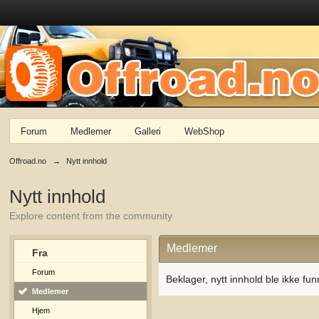
Forum
Medlemer
Galleri
WebShop
Offroad.no
→
Nytt innhold
Nytt innhold
Explore content from the community
Medlemer
Fra
Forum
Beklager, nytt innhold ble ikke fun
Medlemer
Hjem