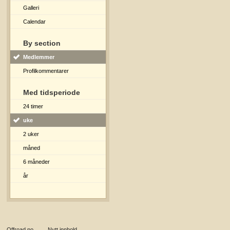
Galleri
Calendar
By section
Medlemmer
Profilkommentarer
Med tidsperiode
24 timer
uke
2 uker
måned
6 måneder
år
Offroad.no
→
Nytt innhold