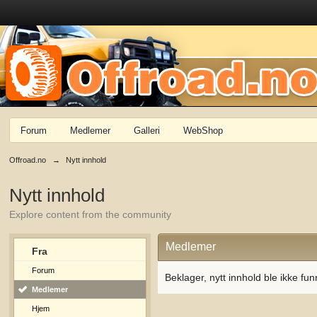
Forum
Medlemer
Galleri
WebShop
Offroad.no
→
Nytt innhold
Nytt innhold
Explore content from the community
Medlemer
Fra
Forum
Beklager, nytt innhold ble ikke fun
Medlemer
Hjem