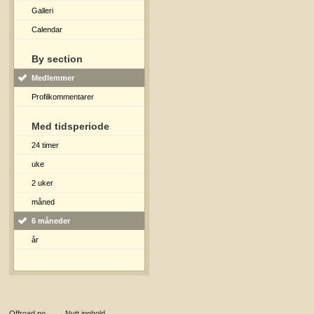
Galleri
Calendar
By section
Medlemmer
Profilkommentarer
Med tidsperiode
24 timer
uke
2 uker
måned
6 måneder
år
Offroad.no
→
Nytt innhold