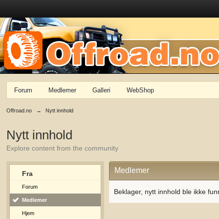
Forum
Medlemer
Galleri
WebShop
Offroad.no
→
Nytt innhold
Nytt innhold
Explore content from the community
Medlemer
Fra
Forum
Beklager, nytt innhold ble ikke fun
Medlemer
Hjem