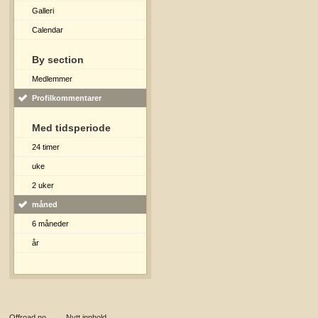
Galleri
Calendar
By section
Medlemmer
Profilkommentarer
Med tidsperiode
24 timer
uke
2 uker
måned
6 måneder
år
Offroad.no
→
Nytt innhold