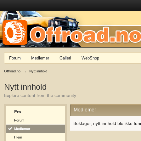
Forum
Medlemer
Galleri
WebShop
Offroad.no
→
Nytt innhold
Nytt innhold
Explore content from the community
Medlemer
Fra
Forum
Beklager, nytt innhold ble ikke fun
Medlemer
Hjem